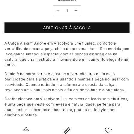
Diminuir
Aumentar
a
a
quantidade
quantidade
ADICIONAR À SACOLA
de
de
Calça
Calça
A Calça Aladim Balone em Viscolycra une fluidez, conforto e
Saruel
Saruel
versatilidade em uma peça cheia de personalidade. Sua modelagem
Aladim
Aladim
leve ganha um toque especial com as pences estratégicas na
balonê
balonê
cintura, que criam estrutura, movimento e um caimento elegante no
Mansa
Mansa
corpo.
Devi
Devi
O rolotê na barra permite ajuste e amarração, trazendo mais
praticidade para a prática e ajudando a manter a peça no lugar com
suavidade. Quando retirado, transforma a proposta da calça,
revelando um visual mais amplo e fluido, semelhante à pantalona.
Confeccionada em viscolycra lisa, com cós delicado sem elásticos,
é uma peça que veste com leveza e naturalidade, perfeita para
acompanhar momentos de bem-estar, prática e lifestyle com
conforto e beleza.