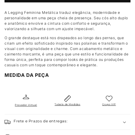
de
de
Legging
Legging
A Legging Feminina Metálica traduz elegância, modernidade e
Yoga
Yoga
personalidade em uma peça cheia de presença. Seu cós alto duplo
Luxor
Luxor
e anatômico envolve a cintura com conforto e segurança,
Metálica
Metálica
valorizando a silhueta com um ajuste impecável.
Devi
Devi
O grande destaque está nos drapeados ao longo das pernas, que
|
|
criam um efeito sofisticado inspirado nas polainas e transformam o
Metálica
Metálica
visual com originalidade e charme. Com acabamento metálico e
caimento marcante, é uma peça que une estilo e funcionalidade de
forma única, perfeita para compor looks de prática ou produções
casuais com um toque contemporâneo e elegante.
MEDIDA DA PEÇA
Tabela de Medidas
Grupo VIP
Provador Virtual
Frete e Prazos de entregas: